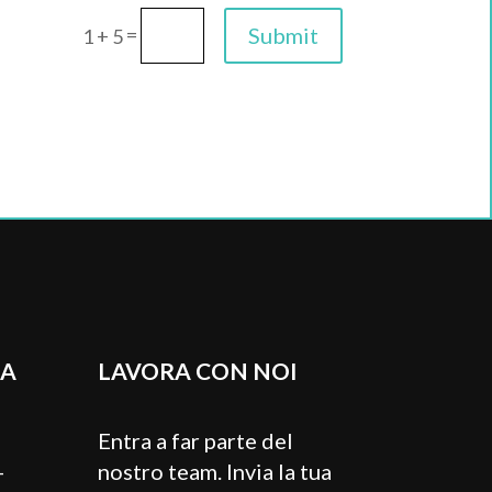
=
Submit
1 + 5
RA
LAVORA CON NOI
Entra a far parte del
-
nostro team. Invia la tua