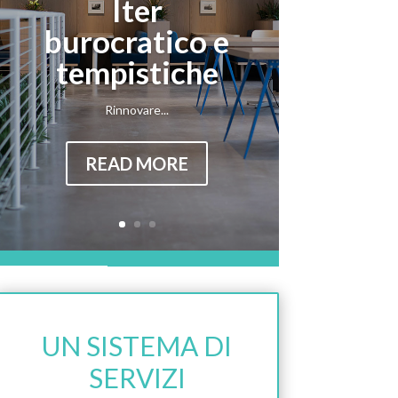
Iter
burocratico e
tempistiche
Rinnovare...
READ MORE
UN SISTEMA DI
SERVIZI