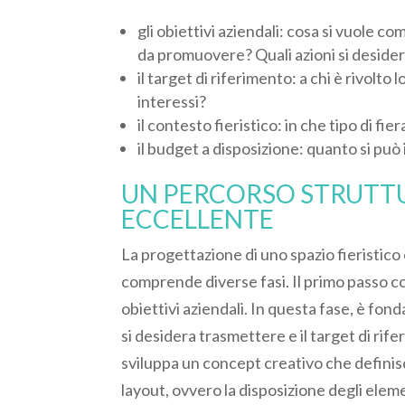
gli obiettivi aziendali: cosa si vuole co
da promuovere? Quali azioni si desider
il target di riferimento: a chi è rivolto 
interessi?
il contesto fieristico: in che tipo di f
il budget a disposizione: quanto si può 
UN PERCORSO STRUTTU
ECCELLENTE
La progettazione di uno spazio fieristic
comprende diverse fasi. Il primo passo co
obiettivi aziendali. In questa fase, è fo
si desidera trasmettere e il target di rifer
sviluppa un concept creativo che definisce
layout, ovvero la disposizione degli eleme