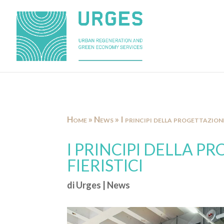
Home
»
News
»
I principi della progettazione 
I PRINCIPI DELLA P
FIERISTICI
di
Urges
|
News