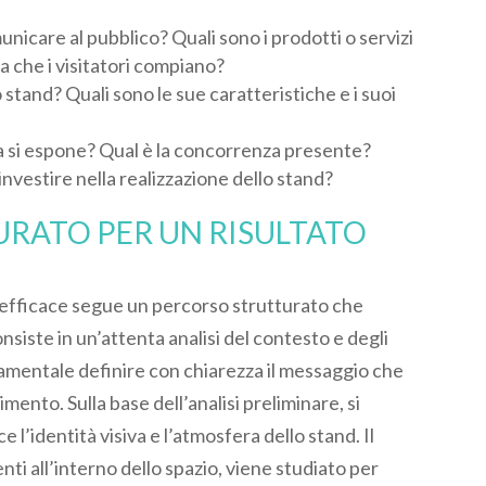
municare al pubblico? Quali sono i prodotti o servizi
a che i visitatori compiano?
lo stand? Quali sono le sue caratteristiche e i suoi
iera si espone? Qual è la concorrenza presente?
investire nella realizzazione dello stand?
RATO PER UN RISULTATO
o efficace segue un percorso strutturato che
nsiste in un’attenta analisi del contesto e degli
ndamentale definire con chiarezza il messaggio che
imento. Sulla base dell’analisi preliminare, si
 l’identità visiva e l’atmosfera dello stand. Il
nti all’interno dello spazio, viene studiato per