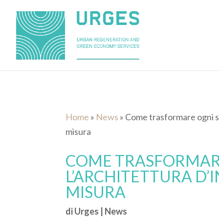
Home
»
News
»
Come trasformare ogni spa
misura
COME TRASFORMARE
L’ARCHITETTURA D’I
MISURA
di
Urges
|
News