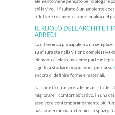
elemento viene pensato per dialogare con 
chi la vive. Il risultato è un ambiente c
riflettere realmente la personalità del pr
IL RUOLO DELL’ARCHITET
ARREDI
La differenza principale tra un semplice 
su misura sta nella visione complessiva 
elemento isolato, ma come parte integran
significa studiare proporzioni, percorsi,
i
ancora di definire forme e materiali.
L’architetto interpreta le necessità del c
migliorare il comfort abitativo. In una c
assolvere contemporaneamente più funzio
nascondere impianti tecnici. In spazi più 