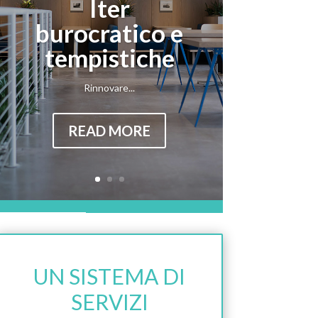
Iter
burocratico e
tempistiche
Rinnovare...
READ MORE
UN SISTEMA DI
SERVIZI