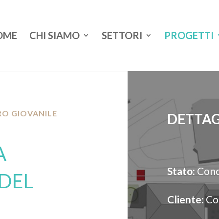
OME
CHI SIAMO
SETTORI
PROGETTI
O GIOVANILE
DETTAG
A
Stato:
Conc
 DEL
Cliente
: C