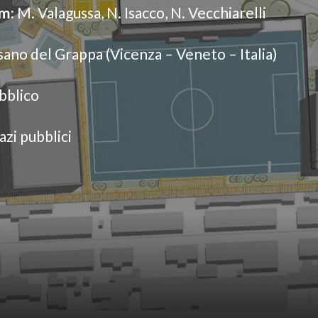
m:
M. Valagussa, N. Isacco, N. Vecchiarelli
ano del Grappa (Vicenza – Veneto – Italia)
bblico
zi pubblici