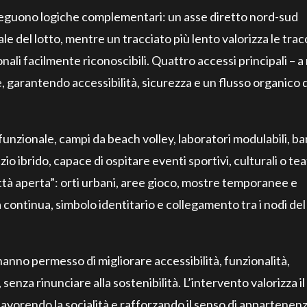
i, seguono logiche complementari: un asse diretto nord-sud
le del lotto, mentre un tracciato più lento valorizza le tra
ali facilmente riconoscibili. Quattro accessi principali – a
, garantendo accessibilità, sicurezza e un flusso organico d
unzionale, campi da beach volley, laboratori modulabili, ba
o ibrido, capace di ospitare eventi sportivi, culturali o teat
città aperta”: orti urbani, aree gioco, mostre temporanee e
 continua, simbolo identitario e collegamento tra i nodi del
hanno permesso di migliorare accessibilità, funzionalità,
senza rinunciare alla sostenibilità. L’intervento valorizza il
favorendo la socialità e rafforzando il senso di appartenen