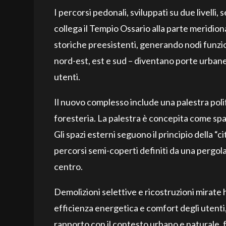
I percorsi pedonali, sviluppati su due livell
collega il Tempio Ossario alla parte meridiona
storiche preesistenti, generando nodi funzion
nord-est, est e sud – diventano porte urbane
utenti.
Il nuovo complesso include una palestra polif
foresteria. La palestra è concepita come spazi
Gli spazi esterni seguono il principio della “
percorsi semi-coperti definiti da una pergola
centro.
Demolizioni selettive e ricostruzioni mirate 
efficienza energetica e comfort degli utenti, 
rapporto con il contesto urbano e naturale, 