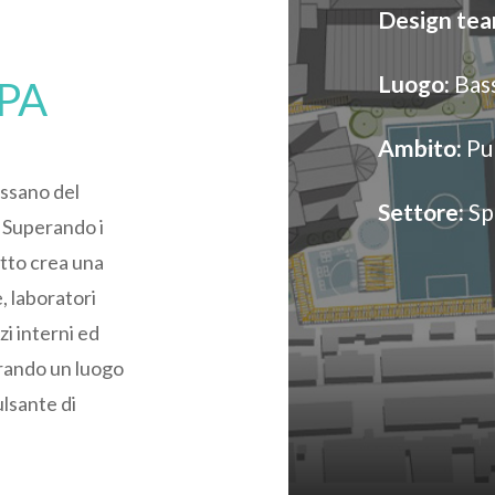
Design tea
Luogo:
Bass
PA
Ambito:
Pu
assano del
Settore:
Spa
. Superando i
getto crea una
, laboratori
zi interni ed
erando un luogo
ulsante di