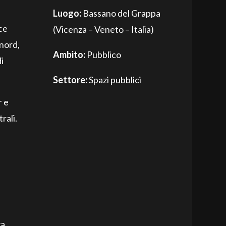
Luogo:
Bassano del Grappa
cce
(Vicenza – Veneto – Italia)
 nord,
Ambito:
Pubblico
i
Settore:
Spazi pubblici
r e
rali.
za