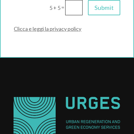
=
Submit
5 + 5
Clicca e leggi la privacy policy