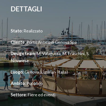
DETTAGLI
Stato:
Realizzato
Cliente
: Porto Antico di Genova Spa
Design team:
M. Valagussa, M. Fraschini, S.
Novarese
Luogo:
Genova (Liguria – Italia)
Ambito:
Pubblico
Settore:
Fiere ed eventi