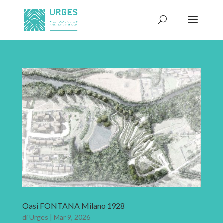
Oasi FONTANA Milano 1928
di
Urges
|
Mar 9, 2026