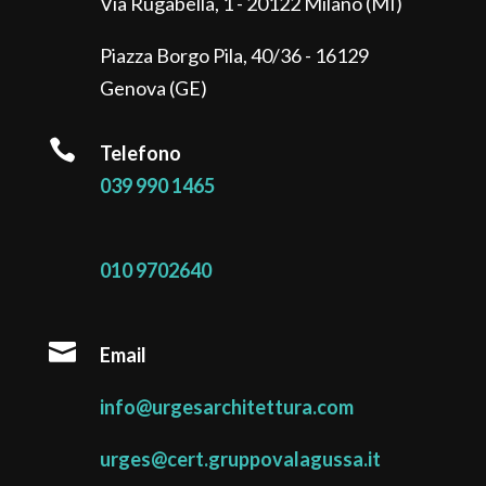
Via Rugabella, 1 - 20122 Milano (MI)
Piazza Borgo Pila, 40/36 - 16129
Genova (GE)

Telefono
039 990 1465
010 9702640

Email
info@urgesarchitettura.com
urges@cert.gruppovalagussa.it