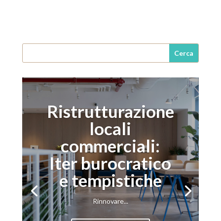
Ristrutturazione
locali
commerciali:
Iter burocratico
e tempistiche
Rinnovare...