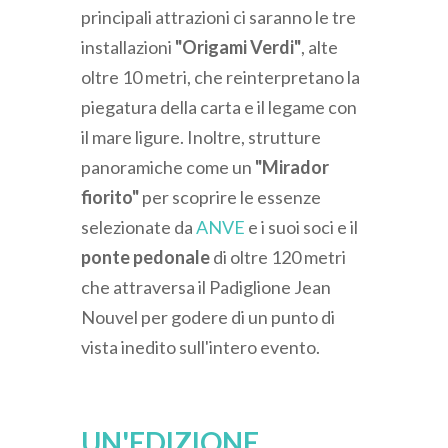
principali attrazioni ci saranno le tre
installazioni
"Origami Verdi"
, alte
oltre 10 metri, che reinterpretano la
piegatura della carta e il legame con
il mare ligure. Inoltre, strutture
panoramiche come un
"Mirador
fiorito"
per scoprire le essenze
selezionate da
ANVE
e i suoi soci e il
ponte pedonale
di oltre 120 metri
che attraversa il Padiglione Jean
Nouvel per godere di un punto di
vista inedito sull'intero evento.
UN'EDIZIONE