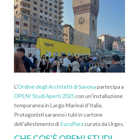
L’
Ordine degli Architetti di Savona
partecipa a
OPEN! Studi Aperti 2025
con un’installazione
temporanea in Largo Marinai d’Italia.
Protagonisti saranno i tubi in cartone
dell’allestimento di
Euroflora
curato da Urges.
CHE COS’È OPEN! STUDI