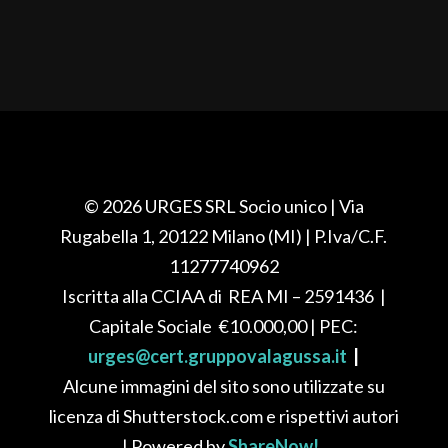
© 2026 URGES SRL Socio unico
| Via
Rugabella 1, 20122 Milano (MI)
| P.Iva/C.F.
11277740962
Iscritta alla CCIAA di REA
MI – 2591436
|
Capitale Sociale
€10.000,00
| PEC:
urges@cert.gruppovalagussa.it
|
Alcune immagini del sito sono utilizzate su
licenza di Shutterstock.com e rispettivi autori
| Powered by
ShareNow!